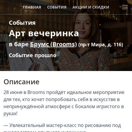
ГЛАВНАЯ
СОБЫТИЯ
АКЦИИ И СКИДКИ
События
Арт вечеринка
в баре
Брумс (Brooms)
(пр-т Мира, д. 116)
Событие прошло
Описание
28 июня в Brooms пройдёт идеальное мероприятие
для тех, кто хочет попробовать себя в искусстве в
непринуждённой атмосфере с бокалом игристого в
руках!
— Увлекательный мастер-класс по рисованию под