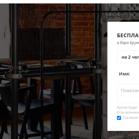
БЕСПЛА
в баре Брум
Имя:
Бронь будет
Если возникн
Согласие