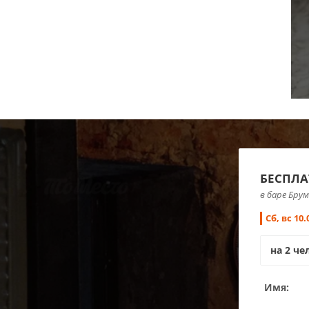
БЕСПЛА
в баре Брум
Сб, вс 10
Имя: